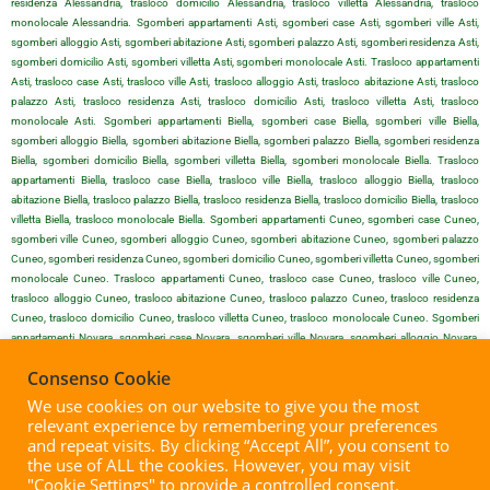
residenza Alessandria, trasloco domicilio Alessandria, trasloco villetta Alessandria, trasloco
monolocale Alessandria. Sgomberi appartamenti Asti, sgomberi case Asti, sgomberi ville Asti,
sgomberi alloggio Asti, sgomberi abitazione Asti, sgomberi palazzo Asti, sgomberi residenza Asti,
sgomberi domicilio Asti, sgomberi villetta Asti, sgomberi monolocale Asti. Trasloco appartamenti
Asti, trasloco case Asti, trasloco ville Asti, trasloco alloggio Asti, trasloco abitazione Asti, trasloco
palazzo Asti, trasloco residenza Asti, trasloco domicilio Asti, trasloco villetta Asti, trasloco
monolocale Asti. Sgomberi appartamenti Biella, sgomberi case Biella, sgomberi ville Biella,
sgomberi alloggio Biella, sgomberi abitazione Biella, sgomberi palazzo Biella, sgomberi residenza
Biella, sgomberi domicilio Biella, sgomberi villetta Biella, sgomberi monolocale Biella. Trasloco
appartamenti Biella, trasloco case Biella, trasloco ville Biella, trasloco alloggio Biella, trasloco
abitazione Biella, trasloco palazzo Biella, trasloco residenza Biella, trasloco domicilio Biella, trasloco
villetta Biella, trasloco monolocale Biella. Sgomberi appartamenti Cuneo, sgomberi case Cuneo,
sgomberi ville Cuneo, sgomberi alloggio Cuneo, sgomberi abitazione Cuneo, sgomberi palazzo
Cuneo, sgomberi residenza Cuneo, sgomberi domicilio Cuneo, sgomberi villetta Cuneo, sgomberi
monolocale Cuneo. Trasloco appartamenti Cuneo, trasloco case Cuneo, trasloco ville Cuneo,
trasloco alloggio Cuneo, trasloco abitazione Cuneo, trasloco palazzo Cuneo, trasloco residenza
Cuneo, trasloco domicilio Cuneo, trasloco villetta Cuneo, trasloco monolocale Cuneo. Sgomberi
appartamenti Novara, sgomberi case Novara, sgomberi ville Novara, sgomberi alloggio Novara,
sgomberi abitazione Novara, sgomberi palazzo Novara, sgomberi residenza Novara, sgomberi
Consenso Cookie
domicilio Novara, sgomberi villetta Novara, sgomberi monolocale Novara. Trasloco appartamenti
Novara, trasloco case Novara, trasloco ville Novara, trasloco alloggio Novara, trasloco abitazione
We use cookies on our website to give you the most
Novara, trasloco palazzo Novara, trasloco residenza Novara, trasloco domicilio Novara, trasloco
relevant experience by remembering your preferences
villetta Novara, trasloco monolocale Novara. Sgomberi appartamenti Vercelli, sgomberi case Vercelli,
and repeat visits. By clicking “Accept All”, you consent to
sgomberi ville Vercelli, sgomberi alloggio Vercelli, sgomberi abitazione Vercelli, sgomberi palazzo
the use of ALL the cookies. However, you may visit
Vercelli, sgomberi residenza Vercelli, sgomberi domicilio Vercelli, sgomberi villetta Vercelli, sgomberi
"Cookie Settings" to provide a controlled consent.