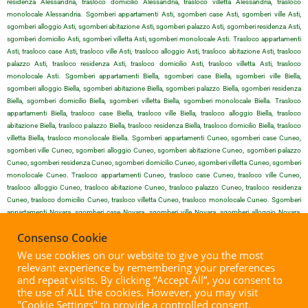
residenza Alessandria, trasloco domicilio Alessandria, trasloco villetta Alessandria, trasloco
monolocale Alessandria. Sgomberi appartamenti Asti, sgomberi case Asti, sgomberi ville Asti,
sgomberi alloggio Asti, sgomberi abitazione Asti, sgomberi palazzo Asti, sgomberi residenza Asti,
sgomberi domicilio Asti, sgomberi villetta Asti, sgomberi monolocale Asti. Trasloco appartamenti
Asti, trasloco case Asti, trasloco ville Asti, trasloco alloggio Asti, trasloco abitazione Asti, trasloco
palazzo Asti, trasloco residenza Asti, trasloco domicilio Asti, trasloco villetta Asti, trasloco
monolocale Asti. Sgomberi appartamenti Biella, sgomberi case Biella, sgomberi ville Biella,
sgomberi alloggio Biella, sgomberi abitazione Biella, sgomberi palazzo Biella, sgomberi residenza
Biella, sgomberi domicilio Biella, sgomberi villetta Biella, sgomberi monolocale Biella. Trasloco
appartamenti Biella, trasloco case Biella, trasloco ville Biella, trasloco alloggio Biella, trasloco
abitazione Biella, trasloco palazzo Biella, trasloco residenza Biella, trasloco domicilio Biella, trasloco
villetta Biella, trasloco monolocale Biella. Sgomberi appartamenti Cuneo, sgomberi case Cuneo,
sgomberi ville Cuneo, sgomberi alloggio Cuneo, sgomberi abitazione Cuneo, sgomberi palazzo
Cuneo, sgomberi residenza Cuneo, sgomberi domicilio Cuneo, sgomberi villetta Cuneo, sgomberi
monolocale Cuneo. Trasloco appartamenti Cuneo, trasloco case Cuneo, trasloco ville Cuneo,
trasloco alloggio Cuneo, trasloco abitazione Cuneo, trasloco palazzo Cuneo, trasloco residenza
Cuneo, trasloco domicilio Cuneo, trasloco villetta Cuneo, trasloco monolocale Cuneo. Sgomberi
appartamenti Novara, sgomberi case Novara, sgomberi ville Novara, sgomberi alloggio Novara,
sgomberi abitazione Novara, sgomberi palazzo Novara, sgomberi residenza Novara, sgomberi
Consenso Cookie
domicilio Novara, sgomberi villetta Novara, sgomberi monolocale Novara. Trasloco appartamenti
Novara, trasloco case Novara, trasloco ville Novara, trasloco alloggio Novara, trasloco abitazione
We use cookies on our website to give you the most
Novara, trasloco palazzo Novara, trasloco residenza Novara, trasloco domicilio Novara, trasloco
relevant experience by remembering your preferences
villetta Novara, trasloco monolocale Novara. Sgomberi appartamenti Vercelli, sgomberi case Vercelli,
and repeat visits. By clicking “Accept All”, you consent to
sgomberi ville Vercelli, sgomberi alloggio Vercelli, sgomberi abitazione Vercelli, sgomberi palazzo
the use of ALL the cookies. However, you may visit
Vercelli, sgomberi residenza Vercelli, sgomberi domicilio Vercelli, sgomberi villetta Vercelli, sgomberi
"Cookie Settings" to provide a controlled consent.