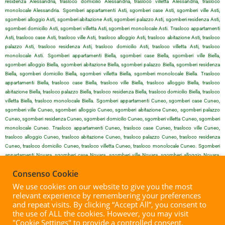
residenza Alessandria, trasloco domicilio Alessandria, trasloco villetta Alessandria, trasloco
monolocale Alessandria. Sgomberi appartamenti Asti, sgomberi case Asti, sgomberi ville Asti,
sgomberi alloggio Asti, sgomberi abitazione Asti, sgomberi palazzo Asti, sgomberi residenza Asti,
sgomberi domicilio Asti, sgomberi villetta Asti, sgomberi monolocale Asti. Trasloco appartamenti
Asti, trasloco case Asti, trasloco ville Asti, trasloco alloggio Asti, trasloco abitazione Asti, trasloco
palazzo Asti, trasloco residenza Asti, trasloco domicilio Asti, trasloco villetta Asti, trasloco
monolocale Asti. Sgomberi appartamenti Biella, sgomberi case Biella, sgomberi ville Biella,
sgomberi alloggio Biella, sgomberi abitazione Biella, sgomberi palazzo Biella, sgomberi residenza
Biella, sgomberi domicilio Biella, sgomberi villetta Biella, sgomberi monolocale Biella. Trasloco
appartamenti Biella, trasloco case Biella, trasloco ville Biella, trasloco alloggio Biella, trasloco
abitazione Biella, trasloco palazzo Biella, trasloco residenza Biella, trasloco domicilio Biella, trasloco
villetta Biella, trasloco monolocale Biella. Sgomberi appartamenti Cuneo, sgomberi case Cuneo,
sgomberi ville Cuneo, sgomberi alloggio Cuneo, sgomberi abitazione Cuneo, sgomberi palazzo
Cuneo, sgomberi residenza Cuneo, sgomberi domicilio Cuneo, sgomberi villetta Cuneo, sgomberi
monolocale Cuneo. Trasloco appartamenti Cuneo, trasloco case Cuneo, trasloco ville Cuneo,
trasloco alloggio Cuneo, trasloco abitazione Cuneo, trasloco palazzo Cuneo, trasloco residenza
Cuneo, trasloco domicilio Cuneo, trasloco villetta Cuneo, trasloco monolocale Cuneo. Sgomberi
appartamenti Novara, sgomberi case Novara, sgomberi ville Novara, sgomberi alloggio Novara,
sgomberi abitazione Novara, sgomberi palazzo Novara, sgomberi residenza Novara, sgomberi
Consenso Cookie
domicilio Novara, sgomberi villetta Novara, sgomberi monolocale Novara. Trasloco appartamenti
Novara, trasloco case Novara, trasloco ville Novara, trasloco alloggio Novara, trasloco abitazione
We use cookies on our website to give you the most
Novara, trasloco palazzo Novara, trasloco residenza Novara, trasloco domicilio Novara, trasloco
relevant experience by remembering your preferences
villetta Novara, trasloco monolocale Novara. Sgomberi appartamenti Vercelli, sgomberi case Vercelli,
and repeat visits. By clicking “Accept All”, you consent to
sgomberi ville Vercelli, sgomberi alloggio Vercelli, sgomberi abitazione Vercelli, sgomberi palazzo
the use of ALL the cookies. However, you may visit
Vercelli, sgomberi residenza Vercelli, sgomberi domicilio Vercelli, sgomberi villetta Vercelli, sgomberi
"Cookie Settings" to provide a controlled consent.