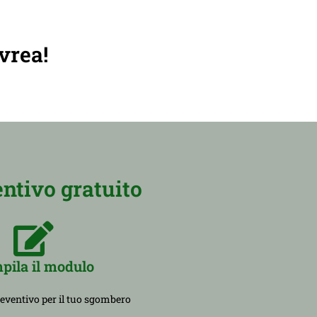
vrea!
ntivo gratuito
pila il modulo
reventivo per il tuo sgombero