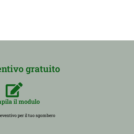
ntivo gratuito
pila il modulo
reventivo per il tuo sgombero