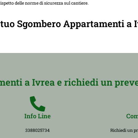
ispetto delle norme di sicurezza sul cantiere.
il tuo Sgombero Appartamenti a I
nti a Ivrea e richiedi un preve
Info Line
Com
3388025734
Richiedi un p