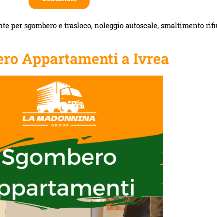
te per sgombero e trasloco, noleggio autoscale, smaltimento rifiut
ro Appartamenti a Ivrea