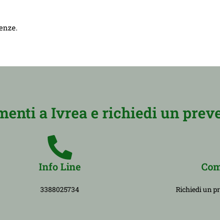
genze.
nti a Ivrea e richiedi un preve
Info Line
Com
3388025734
Richiedi un p