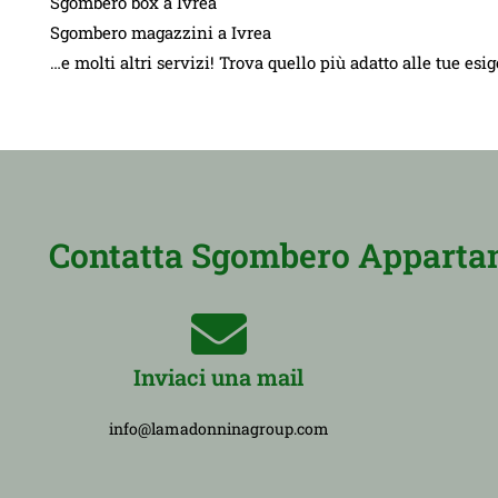
Sgombero box a Ivrea
Sgombero magazzini a Ivrea
…e molti altri servizi! Trova quello più adatto alle tue esi
Contatta Sgombero Appartame
Inviaci una mail
info@lamadonninagroup.com