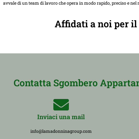
avvale di un team di lavoro che opera in modo rapido, preciso e nel r
Affidati a noi per 
Contatta Sgombero Appartame
Inviaci una mail
info@lamadonninagroup.com