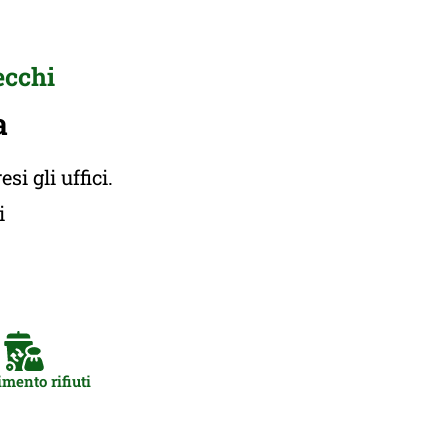
ecchi
a
i gli uffici.
ti
mento rifiuti