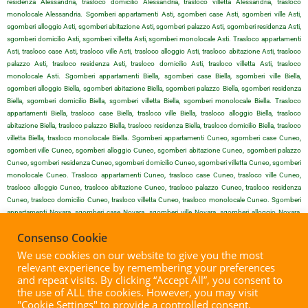
residenza Alessandria, trasloco domicilio Alessandria, trasloco villetta Alessandria, trasloco
monolocale Alessandria. Sgomberi appartamenti Asti, sgomberi case Asti, sgomberi ville Asti,
sgomberi alloggio Asti, sgomberi abitazione Asti, sgomberi palazzo Asti, sgomberi residenza Asti,
sgomberi domicilio Asti, sgomberi villetta Asti, sgomberi monolocale Asti. Trasloco appartamenti
Asti, trasloco case Asti, trasloco ville Asti, trasloco alloggio Asti, trasloco abitazione Asti, trasloco
palazzo Asti, trasloco residenza Asti, trasloco domicilio Asti, trasloco villetta Asti, trasloco
monolocale Asti. Sgomberi appartamenti Biella, sgomberi case Biella, sgomberi ville Biella,
sgomberi alloggio Biella, sgomberi abitazione Biella, sgomberi palazzo Biella, sgomberi residenza
Biella, sgomberi domicilio Biella, sgomberi villetta Biella, sgomberi monolocale Biella. Trasloco
appartamenti Biella, trasloco case Biella, trasloco ville Biella, trasloco alloggio Biella, trasloco
abitazione Biella, trasloco palazzo Biella, trasloco residenza Biella, trasloco domicilio Biella, trasloco
villetta Biella, trasloco monolocale Biella. Sgomberi appartamenti Cuneo, sgomberi case Cuneo,
sgomberi ville Cuneo, sgomberi alloggio Cuneo, sgomberi abitazione Cuneo, sgomberi palazzo
Cuneo, sgomberi residenza Cuneo, sgomberi domicilio Cuneo, sgomberi villetta Cuneo, sgomberi
monolocale Cuneo. Trasloco appartamenti Cuneo, trasloco case Cuneo, trasloco ville Cuneo,
trasloco alloggio Cuneo, trasloco abitazione Cuneo, trasloco palazzo Cuneo, trasloco residenza
Cuneo, trasloco domicilio Cuneo, trasloco villetta Cuneo, trasloco monolocale Cuneo. Sgomberi
appartamenti Novara, sgomberi case Novara, sgomberi ville Novara, sgomberi alloggio Novara,
sgomberi abitazione Novara, sgomberi palazzo Novara, sgomberi residenza Novara, sgomberi
Consenso Cookie
domicilio Novara, sgomberi villetta Novara, sgomberi monolocale Novara. Trasloco appartamenti
Novara, trasloco case Novara, trasloco ville Novara, trasloco alloggio Novara, trasloco abitazione
We use cookies on our website to give you the most
Novara, trasloco palazzo Novara, trasloco residenza Novara, trasloco domicilio Novara, trasloco
relevant experience by remembering your preferences
villetta Novara, trasloco monolocale Novara. Sgomberi appartamenti Vercelli, sgomberi case Vercelli,
and repeat visits. By clicking “Accept All”, you consent to
sgomberi ville Vercelli, sgomberi alloggio Vercelli, sgomberi abitazione Vercelli, sgomberi palazzo
the use of ALL the cookies. However, you may visit
Vercelli, sgomberi residenza Vercelli, sgomberi domicilio Vercelli, sgomberi villetta Vercelli, sgomberi
"Cookie Settings" to provide a controlled consent.