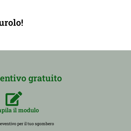
urolo!
entivo gratuito
pila il modulo
reventivo per il tuo sgombero