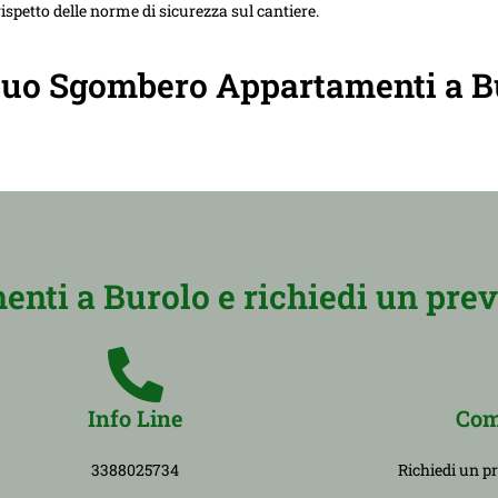
ispetto delle norme di sicurezza sul cantiere.
il tuo Sgombero Appartamenti a B
ti a Burolo e richiedi un prev
Info Line
Com
3388025734
Richiedi un p