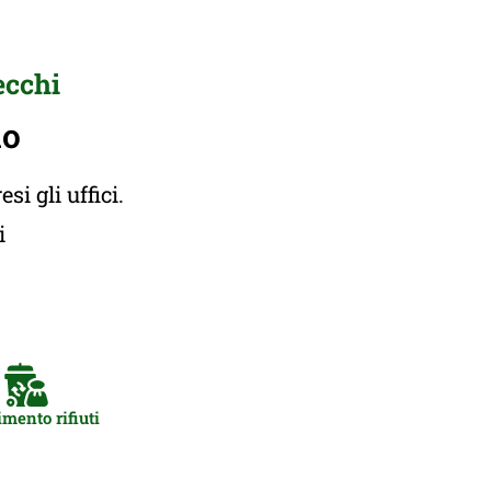
ecchi
lo
i gli uffici.
ti
mento rifiuti