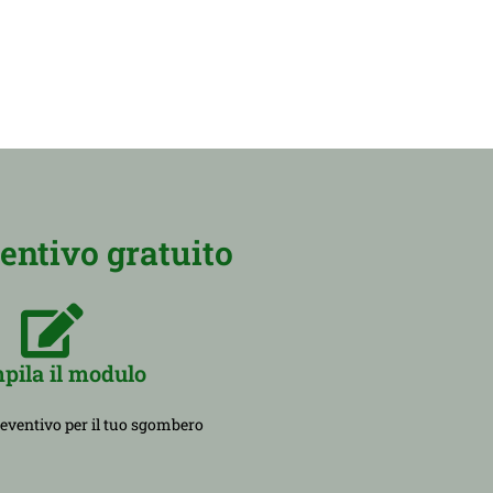
entivo gratuito
pila il modulo
reventivo per il tuo sgombero