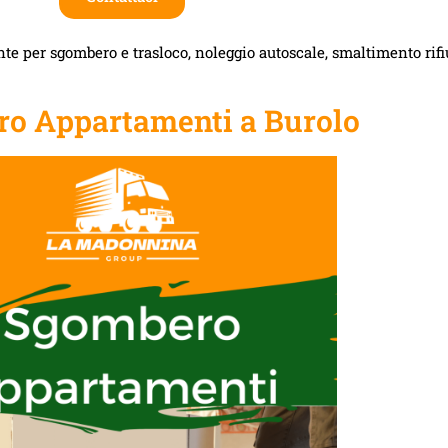
te per sgombero e trasloco, noleggio autoscale, smaltimento rifiut
o Appartamenti a Burolo