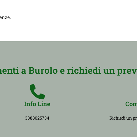
genze.
ti a Burolo e richiedi un prev
Info Line
Com
3388025734
Richiedi un p