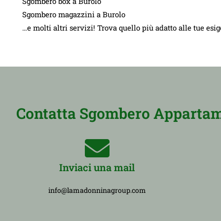
Sgombero box a Burolo
Sgombero magazzini a Burolo
…e molti altri servizi! Trova quello più adatto alle tue esi
Contatta Sgombero Appartamen
Inviaci una mail
info@lamadonninagroup.com