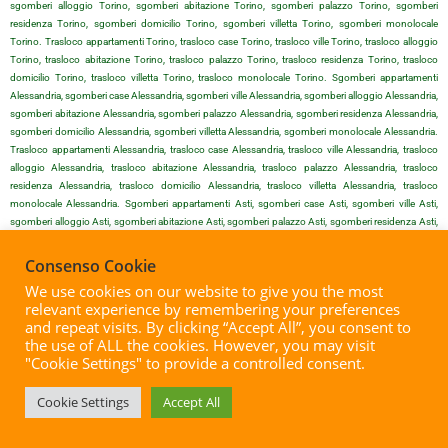
sgomberi alloggio Torino, sgomberi abitazione Torino, sgomberi palazzo Torino, sgomberi
residenza Torino, sgomberi domicilio Torino, sgomberi villetta Torino, sgomberi monolocale
Torino. Trasloco appartamenti Torino, trasloco case Torino, trasloco ville Torino, trasloco alloggio
Torino, trasloco abitazione Torino, trasloco palazzo Torino, trasloco residenza Torino, trasloco
domicilio Torino, trasloco villetta Torino, trasloco monolocale Torino. Sgomberi appartamenti
Alessandria, sgomberi case Alessandria, sgomberi ville Alessandria, sgomberi alloggio Alessandria,
sgomberi abitazione Alessandria, sgomberi palazzo Alessandria, sgomberi residenza Alessandria,
sgomberi domicilio Alessandria, sgomberi villetta Alessandria, sgomberi monolocale Alessandria.
Trasloco appartamenti Alessandria, trasloco case Alessandria, trasloco ville Alessandria, trasloco
alloggio Alessandria, trasloco abitazione Alessandria, trasloco palazzo Alessandria, trasloco
residenza Alessandria, trasloco domicilio Alessandria, trasloco villetta Alessandria, trasloco
monolocale Alessandria. Sgomberi appartamenti Asti, sgomberi case Asti, sgomberi ville Asti,
sgomberi alloggio Asti, sgomberi abitazione Asti, sgomberi palazzo Asti, sgomberi residenza Asti,
sgomberi domicilio Asti, sgomberi villetta Asti, sgomberi monolocale Asti. Trasloco appartamenti
Asti, trasloco case Asti, trasloco ville Asti, trasloco alloggio Asti, trasloco abitazione Asti, trasloco
Consenso Cookie
palazzo Asti, trasloco residenza Asti, trasloco domicilio Asti, trasloco villetta Asti, trasloco
We use cookies on our website to give you the most
monolocale Asti. Sgomberi appartamenti Biella, sgomberi case Biella, sgomberi ville Biella,
relevant experience by remembering your preferences
sgomberi alloggio Biella, sgomberi abitazione Biella, sgomberi palazzo Biella, sgomberi residenza
and repeat visits. By clicking “Accept All”, you consent to
Biella, sgomberi domicilio Biella, sgomberi villetta Biella, sgomberi monolocale Biella. Trasloco
the use of ALL the cookies. However, you may visit
appartamenti Biella, trasloco case Biella, trasloco ville Biella, trasloco alloggio Biella, trasloco
"Cookie Settings" to provide a controlled consent.
abitazione Biella, trasloco palazzo Biella, trasloco residenza Biella, trasloco domicilio Biella, trasloco
villetta Biella, trasloco monolocale Biella. Sgomberi appartamenti Cuneo, sgomberi case Cuneo,
Cookie Settings
Accept All
sgomberi ville Cuneo, sgomberi alloggio Cuneo, sgomberi abitazione Cuneo, sgomberi palazzo
Cuneo, sgomberi residenza Cuneo, sgomberi domicilio Cuneo, sgomberi villetta Cuneo, sgomberi
monolocale Cuneo. Trasloco appartamenti Cuneo, trasloco case Cuneo, trasloco ville Cuneo,