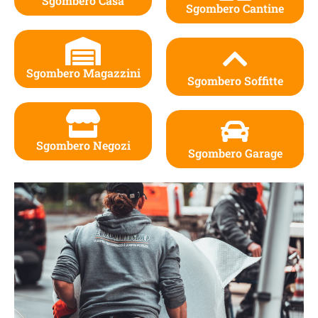
Sgombero Casa
Sgombero Cantine
Sgombero Magazzini
Sgombero Soffitte
Sgombero Negozi
Sgombero Garage