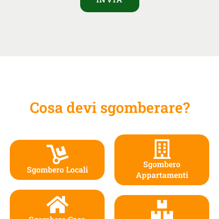
Cosa devi sgomberare?
Sgombero
Sgombero Locali
Appartamenti