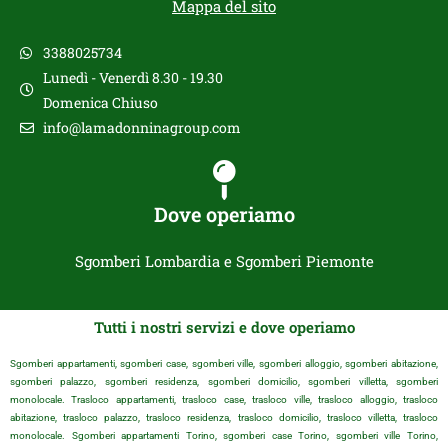
Mappa del sito
3388025734
Lunedì - Venerdì 8.30 - 19.30
Domenica Chiuso
info@lamadonninagroup.com
Dove operiamo
Sgomberi Lombardia e Sgomberi Piemonte
Tutti i nostri servizi e dove operiamo
Sgomberi appartamenti, sgomberi case, sgomberi ville, sgomberi alloggio, sgomberi abitazione,
sgomberi palazzo, sgomberi residenza, sgomberi domicilio, sgomberi villetta, sgomberi
monolocale. Trasloco appartamenti, trasloco case, trasloco ville, trasloco alloggio, trasloco
abitazione, trasloco palazzo, trasloco residenza, trasloco domicilio, trasloco villetta, trasloco
monolocale. Sgomberi appartamenti Torino, sgomberi case Torino, sgomberi ville Torino,