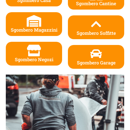
Sgombero Casa
Sgombero Cantine
Sgombero Magazzini
Sgombero Soffitte
Sgombero Negozi
Sgombero Garage