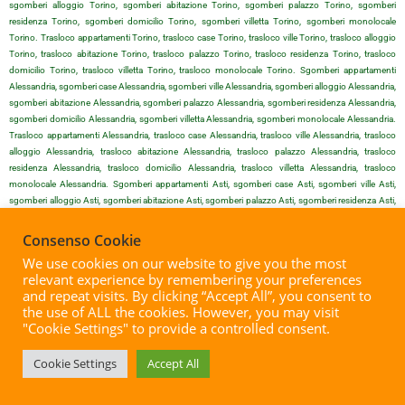
sgomberi alloggio Torino, sgomberi abitazione Torino, sgomberi palazzo Torino, sgomberi
residenza Torino, sgomberi domicilio Torino, sgomberi villetta Torino, sgomberi monolocale
Torino. Trasloco appartamenti Torino, trasloco case Torino, trasloco ville Torino, trasloco alloggio
Torino, trasloco abitazione Torino, trasloco palazzo Torino, trasloco residenza Torino, trasloco
domicilio Torino, trasloco villetta Torino, trasloco monolocale Torino. Sgomberi appartamenti
Alessandria, sgomberi case Alessandria, sgomberi ville Alessandria, sgomberi alloggio Alessandria,
sgomberi abitazione Alessandria, sgomberi palazzo Alessandria, sgomberi residenza Alessandria,
sgomberi domicilio Alessandria, sgomberi villetta Alessandria, sgomberi monolocale Alessandria.
Trasloco appartamenti Alessandria, trasloco case Alessandria, trasloco ville Alessandria, trasloco
alloggio Alessandria, trasloco abitazione Alessandria, trasloco palazzo Alessandria, trasloco
residenza Alessandria, trasloco domicilio Alessandria, trasloco villetta Alessandria, trasloco
monolocale Alessandria. Sgomberi appartamenti Asti, sgomberi case Asti, sgomberi ville Asti,
sgomberi alloggio Asti, sgomberi abitazione Asti, sgomberi palazzo Asti, sgomberi residenza Asti,
sgomberi domicilio Asti, sgomberi villetta Asti, sgomberi monolocale Asti. Trasloco appartamenti
Asti, trasloco case Asti, trasloco ville Asti, trasloco alloggio Asti, trasloco abitazione Asti, trasloco
Consenso Cookie
palazzo Asti, trasloco residenza Asti, trasloco domicilio Asti, trasloco villetta Asti, trasloco
We use cookies on our website to give you the most
monolocale Asti. Sgomberi appartamenti Biella, sgomberi case Biella, sgomberi ville Biella,
relevant experience by remembering your preferences
sgomberi alloggio Biella, sgomberi abitazione Biella, sgomberi palazzo Biella, sgomberi residenza
and repeat visits. By clicking “Accept All”, you consent to
Biella, sgomberi domicilio Biella, sgomberi villetta Biella, sgomberi monolocale Biella. Trasloco
the use of ALL the cookies. However, you may visit
appartamenti Biella, trasloco case Biella, trasloco ville Biella, trasloco alloggio Biella, trasloco
"Cookie Settings" to provide a controlled consent.
abitazione Biella, trasloco palazzo Biella, trasloco residenza Biella, trasloco domicilio Biella, trasloco
villetta Biella, trasloco monolocale Biella. Sgomberi appartamenti Cuneo, sgomberi case Cuneo,
Cookie Settings
Accept All
sgomberi ville Cuneo, sgomberi alloggio Cuneo, sgomberi abitazione Cuneo, sgomberi palazzo
Cuneo, sgomberi residenza Cuneo, sgomberi domicilio Cuneo, sgomberi villetta Cuneo, sgomberi
monolocale Cuneo. Trasloco appartamenti Cuneo, trasloco case Cuneo, trasloco ville Cuneo,