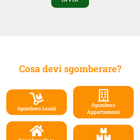
Cosa devi sgomberare?
Sgombero
Sgombero Locali
Appartamenti