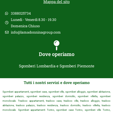
Mappa del sito
3388025734
Lunedì - Venerdì 8.30 - 19.30
Domenica Chiuso
info@lamadonninagroup.com
Dove operiamo
Sgomberi Lombardia e Sgomberi Piemonte
Tutti i nostri servizi e dove operiamo
Sgomberi appartamenti, sgomberi case, sgomberi ville, sgomberi alloggio, sgomberi abitazione,
sgomberi palazzo, sgomberi residenza, sgomberi domicilio, sgomberi villetta, sgomberi
monolocale. Trasloco appartamenti, trasloco case, trasloco ville, trasloco alloggio, trasloco
abitazione, trasloco palazzo, trasloco residenza, trasloco domicilio, trasloco villetta, trasloco
monolocale. Sgomberi appartamenti Torino, sgomberi case Torino, sgomberi ville Torino,