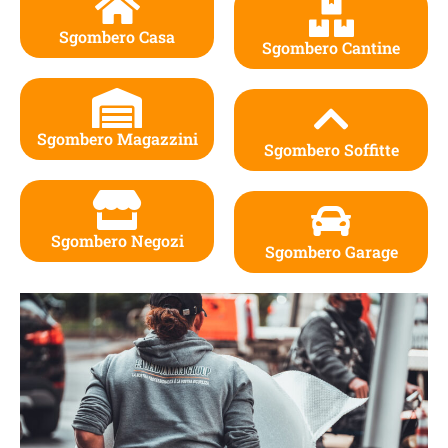
Sgombero Casa
Sgombero Cantine
Sgombero Magazzini
Sgombero Soffitte
Sgombero Negozi
Sgombero Garage