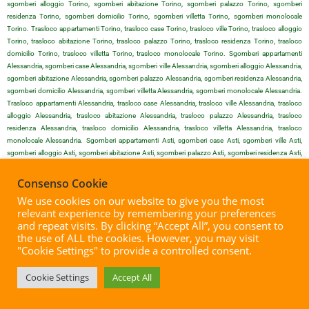
sgomberi alloggio Torino, sgomberi abitazione Torino, sgomberi palazzo Torino, sgomberi
residenza Torino, sgomberi domicilio Torino, sgomberi villetta Torino, sgomberi monolocale
Torino. Trasloco appartamenti Torino, trasloco case Torino, trasloco ville Torino, trasloco alloggio
Torino, trasloco abitazione Torino, trasloco palazzo Torino, trasloco residenza Torino, trasloco
domicilio Torino, trasloco villetta Torino, trasloco monolocale Torino. Sgomberi appartamenti
Alessandria, sgomberi case Alessandria, sgomberi ville Alessandria, sgomberi alloggio Alessandria,
sgomberi abitazione Alessandria, sgomberi palazzo Alessandria, sgomberi residenza Alessandria,
sgomberi domicilio Alessandria, sgomberi villetta Alessandria, sgomberi monolocale Alessandria.
Trasloco appartamenti Alessandria, trasloco case Alessandria, trasloco ville Alessandria, trasloco
alloggio Alessandria, trasloco abitazione Alessandria, trasloco palazzo Alessandria, trasloco
residenza Alessandria, trasloco domicilio Alessandria, trasloco villetta Alessandria, trasloco
monolocale Alessandria. Sgomberi appartamenti Asti, sgomberi case Asti, sgomberi ville Asti,
sgomberi alloggio Asti, sgomberi abitazione Asti, sgomberi palazzo Asti, sgomberi residenza Asti,
sgomberi domicilio Asti, sgomberi villetta Asti, sgomberi monolocale Asti. Trasloco appartamenti
Asti, trasloco case Asti, trasloco ville Asti, trasloco alloggio Asti, trasloco abitazione Asti, trasloco
Consenso Cookie
palazzo Asti, trasloco residenza Asti, trasloco domicilio Asti, trasloco villetta Asti, trasloco
We use cookies on our website to give you the most
monolocale Asti. Sgomberi appartamenti Biella, sgomberi case Biella, sgomberi ville Biella,
relevant experience by remembering your preferences
sgomberi alloggio Biella, sgomberi abitazione Biella, sgomberi palazzo Biella, sgomberi residenza
and repeat visits. By clicking “Accept All”, you consent to
Biella, sgomberi domicilio Biella, sgomberi villetta Biella, sgomberi monolocale Biella. Trasloco
the use of ALL the cookies. However, you may visit
appartamenti Biella, trasloco case Biella, trasloco ville Biella, trasloco alloggio Biella, trasloco
"Cookie Settings" to provide a controlled consent.
abitazione Biella, trasloco palazzo Biella, trasloco residenza Biella, trasloco domicilio Biella, trasloco
villetta Biella, trasloco monolocale Biella. Sgomberi appartamenti Cuneo, sgomberi case Cuneo,
Cookie Settings
Accept All
sgomberi ville Cuneo, sgomberi alloggio Cuneo, sgomberi abitazione Cuneo, sgomberi palazzo
Cuneo, sgomberi residenza Cuneo, sgomberi domicilio Cuneo, sgomberi villetta Cuneo, sgomberi
monolocale Cuneo. Trasloco appartamenti Cuneo, trasloco case Cuneo, trasloco ville Cuneo,