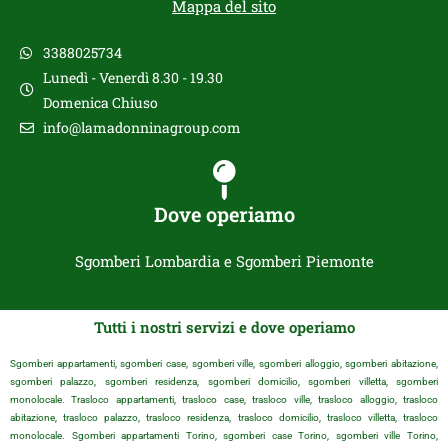
Mappa del sito
3388025734
Lunedì - Venerdì 8.30 - 19.30
Domenica Chiuso
info@lamadonninagroup.com
Dove operiamo
Sgomberi Lombardia e Sgomberi Piemonte
Tutti i nostri servizi e dove operiamo
Sgomberi appartamenti, sgomberi case, sgomberi ville, sgomberi alloggio, sgomberi abitazione,
sgomberi palazzo, sgomberi residenza, sgomberi domicilio, sgomberi villetta, sgomberi
monolocale. Trasloco appartamenti, trasloco case, trasloco ville, trasloco alloggio, trasloco
abitazione, trasloco palazzo, trasloco residenza, trasloco domicilio, trasloco villetta, trasloco
monolocale. Sgomberi appartamenti Torino, sgomberi case Torino, sgomberi ville Torino,