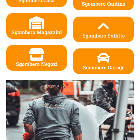
Sgombero Casa
Sgombero Cantine
Sgombero Magazzini
Sgombero Soffitte
Sgombero Negozi
Sgombero Garage