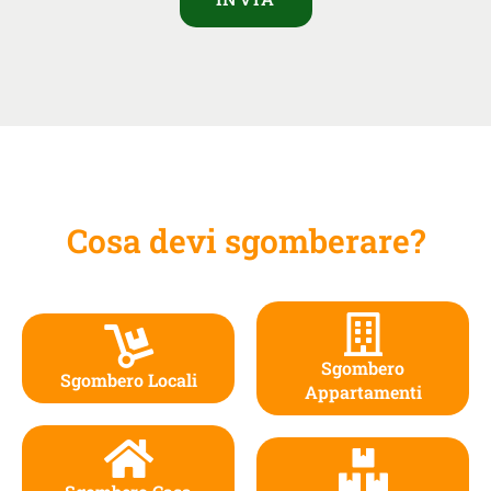
Cosa devi sgomberare?
Sgombero
Sgombero Locali
Appartamenti