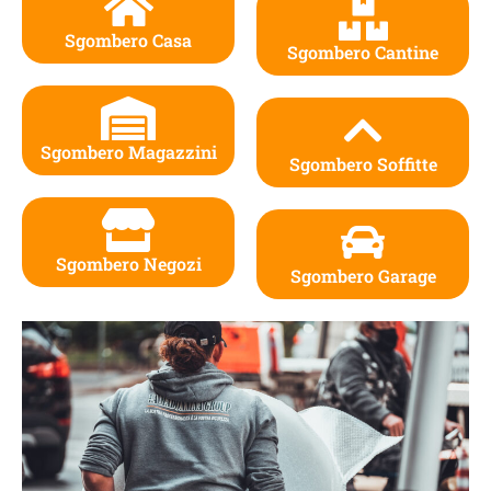
Sgombero Casa
Sgombero Cantine
Sgombero Magazzini
Sgombero Soffitte
Sgombero Negozi
Sgombero Garage