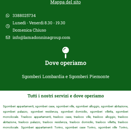
Mappa del sito
3388025734
Lunedì - Venerdì 8.30 - 19.30
Domenica Chiuso
info@lamadonninagroup.com
Dove operiamo
Sgomberi Lombardia e Sgomberi Piemonte
Tutti i nostri servizi e dove operiamo
Sgomberi appartamenti, sgomberi case, sgomberi ville, sgomberi alloggio, sgomberi abitazione,
sgomberi palazzo, sgomberi residenza, sgomberi domicilio, sgomberi villetta, sgomberi
monolocale. Trasloco appartamenti, trasloco case, trasloco ville, trasloco alloggio, trasloco
abitazione, trasloco palazzo, trasloco residenza, trasloco domicilio, trasloco villetta, trasloco
monolocale. Sgomberi appartamenti Torino, sgomberi case Torino, sgomberi ville Torino,