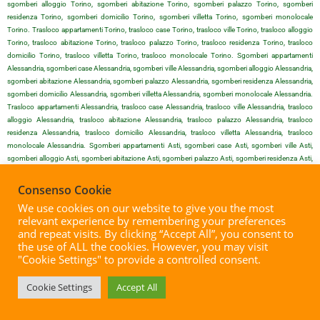
sgomberi alloggio Torino, sgomberi abitazione Torino, sgomberi palazzo Torino, sgomberi
residenza Torino, sgomberi domicilio Torino, sgomberi villetta Torino, sgomberi monolocale
Torino. Trasloco appartamenti Torino, trasloco case Torino, trasloco ville Torino, trasloco alloggio
Torino, trasloco abitazione Torino, trasloco palazzo Torino, trasloco residenza Torino, trasloco
domicilio Torino, trasloco villetta Torino, trasloco monolocale Torino. Sgomberi appartamenti
Alessandria, sgomberi case Alessandria, sgomberi ville Alessandria, sgomberi alloggio Alessandria,
sgomberi abitazione Alessandria, sgomberi palazzo Alessandria, sgomberi residenza Alessandria,
sgomberi domicilio Alessandria, sgomberi villetta Alessandria, sgomberi monolocale Alessandria.
Trasloco appartamenti Alessandria, trasloco case Alessandria, trasloco ville Alessandria, trasloco
alloggio Alessandria, trasloco abitazione Alessandria, trasloco palazzo Alessandria, trasloco
residenza Alessandria, trasloco domicilio Alessandria, trasloco villetta Alessandria, trasloco
monolocale Alessandria. Sgomberi appartamenti Asti, sgomberi case Asti, sgomberi ville Asti,
sgomberi alloggio Asti, sgomberi abitazione Asti, sgomberi palazzo Asti, sgomberi residenza Asti,
sgomberi domicilio Asti, sgomberi villetta Asti, sgomberi monolocale Asti. Trasloco appartamenti
Asti, trasloco case Asti, trasloco ville Asti, trasloco alloggio Asti, trasloco abitazione Asti, trasloco
Consenso Cookie
palazzo Asti, trasloco residenza Asti, trasloco domicilio Asti, trasloco villetta Asti, trasloco
We use cookies on our website to give you the most
monolocale Asti. Sgomberi appartamenti Biella, sgomberi case Biella, sgomberi ville Biella,
relevant experience by remembering your preferences
sgomberi alloggio Biella, sgomberi abitazione Biella, sgomberi palazzo Biella, sgomberi residenza
and repeat visits. By clicking “Accept All”, you consent to
Biella, sgomberi domicilio Biella, sgomberi villetta Biella, sgomberi monolocale Biella. Trasloco
the use of ALL the cookies. However, you may visit
appartamenti Biella, trasloco case Biella, trasloco ville Biella, trasloco alloggio Biella, trasloco
"Cookie Settings" to provide a controlled consent.
abitazione Biella, trasloco palazzo Biella, trasloco residenza Biella, trasloco domicilio Biella, trasloco
villetta Biella, trasloco monolocale Biella. Sgomberi appartamenti Cuneo, sgomberi case Cuneo,
Cookie Settings
Accept All
sgomberi ville Cuneo, sgomberi alloggio Cuneo, sgomberi abitazione Cuneo, sgomberi palazzo
Cuneo, sgomberi residenza Cuneo, sgomberi domicilio Cuneo, sgomberi villetta Cuneo, sgomberi
monolocale Cuneo. Trasloco appartamenti Cuneo, trasloco case Cuneo, trasloco ville Cuneo,