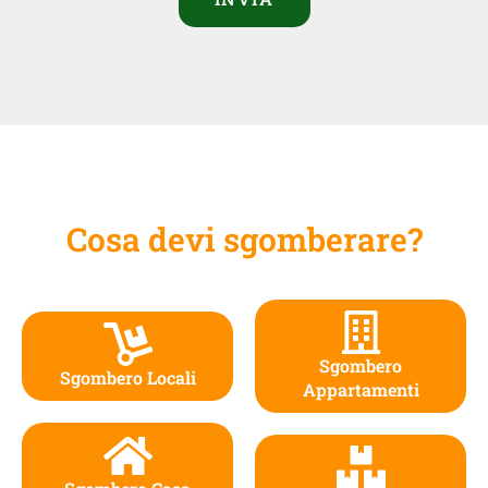
Cosa devi sgomberare?
Sgombero
Sgombero Locali
Appartamenti