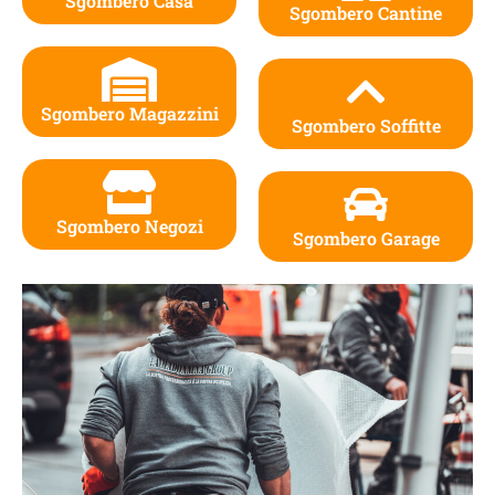
Sgombero Casa
Sgombero Cantine
Sgombero Magazzini
Sgombero Soffitte
Sgombero Negozi
Sgombero Garage