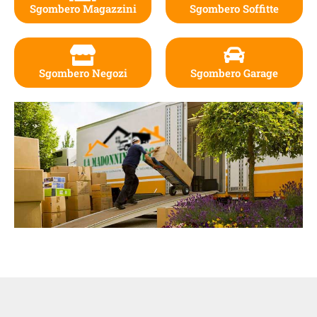
Sgombero Magazzini
Sgombero Soffitte
Sgombero Negozi
Sgombero Garage