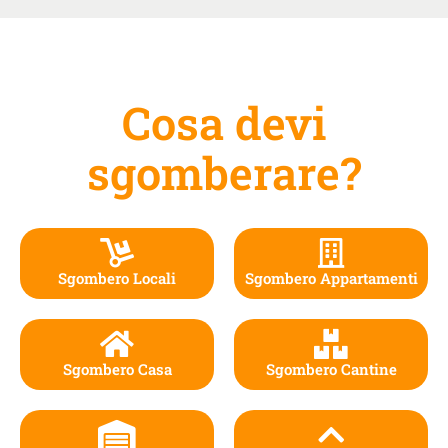
Cosa devi
sgomberare?
Sgombero Locali
Sgombero Appartamenti
Sgombero Casa
Sgombero Cantine