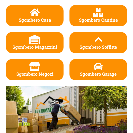
Sgombero Casa
Sgombero Cantine
Sgombero Magazzini
Sgombero Soffitte
Sgombero Negozi
Sgombero Garage