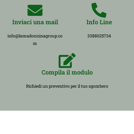
Inviaci una mail
Info Line
info@lamadonninagroup.co
3388025734
m
Compila il modulo
Richiedi un preventivo per il tuo sgombero