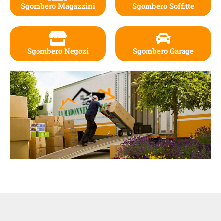
Sgombero Magazzini
Sgombero Soffitte
Sgombero Negozi
Sgombero Garage