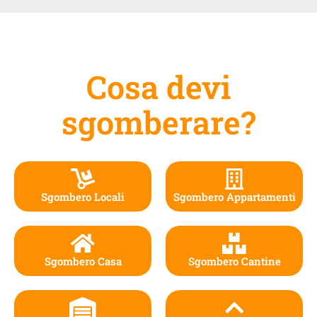
Cosa devi
sgomberare?
Sgombero Locali
Sgombero Appartamenti
Sgombero Casa
Sgombero Cantine