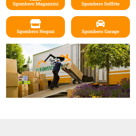
Sgombero Magazzini
Sgombero Soffitte
Sgombero Negozi
Sgombero Garage