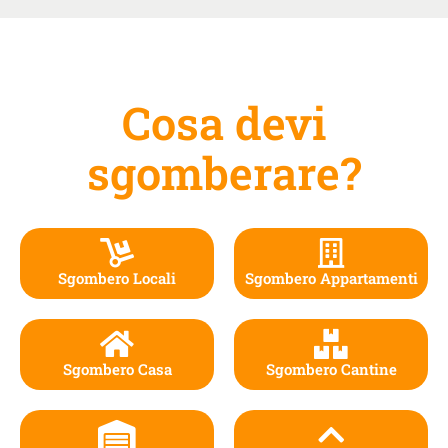
Cosa devi
sgomberare?
Sgombero Locali
Sgombero Appartamenti
Sgombero Casa
Sgombero Cantine