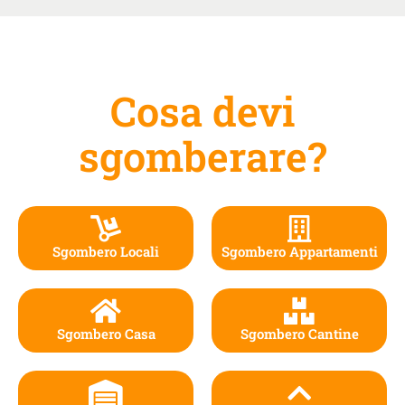
Cosa devi
sgomberare?
Sgombero Locali
Sgombero Appartamenti
Sgombero Casa
Sgombero Cantine