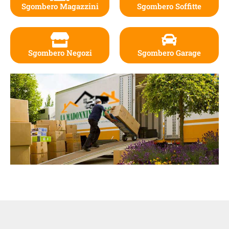
Sgombero Magazzini
Sgombero Soffitte
Sgombero Negozi
Sgombero Garage