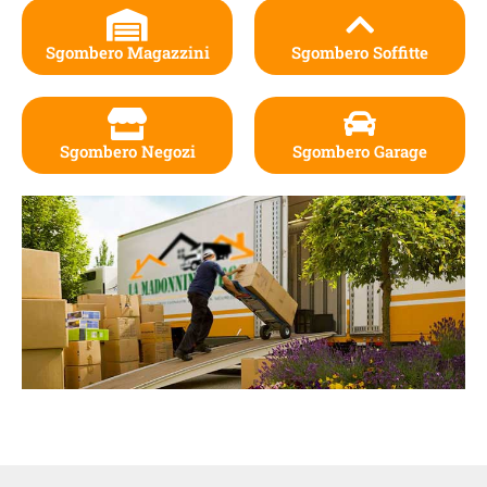
Sgombero Magazzini
Sgombero Soffitte
Sgombero Negozi
Sgombero Garage