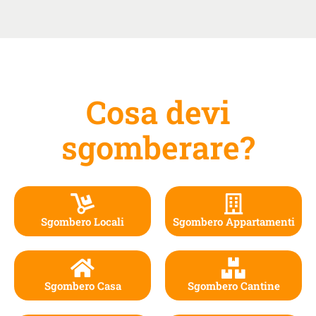
Cosa devi
sgomberare?
Sgombero Locali
Sgombero Appartamenti
Sgombero Casa
Sgombero Cantine