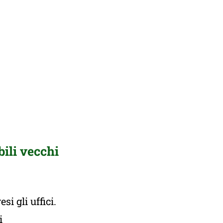
ili vecchi
i gli uffici.
ti