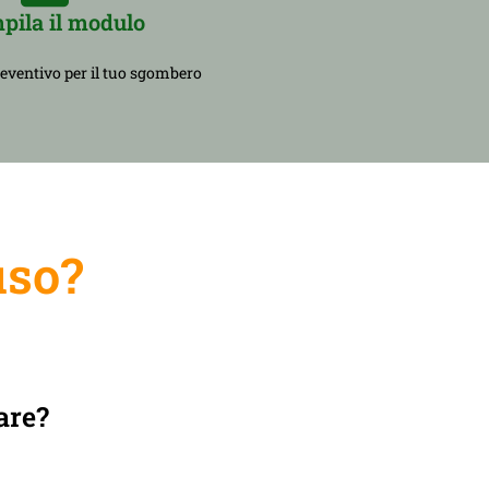
pila il modulo
reventivo per il tuo sgombero
uso?
are?