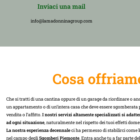
Inviaci una mail
info@lamadonninagroup.com
Cosa offriam
Che si tratti di una cantina oppure di un garage da riordinare o an
un appartamento o di un’intera casa che deve essere sgomberata p
vendita o l’affitto.
I nostri servizi altamente specializzati si adatt
ad ogni situazione
, naturalmente nel rispetto dei tuoi effetti domes
La nostra esperienza decennale
ci ha permesso di stabilirci come
nel campo degli
Sgomberi Piemonte
. Entra anche tu a far parte del