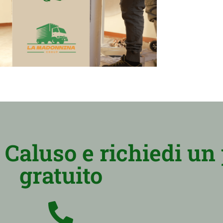
 Caluso e richiedi un
gratuito