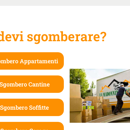
devi sgomberare?
ombero Appartamenti
Sgombero Cantine
Sgombero Soffitte