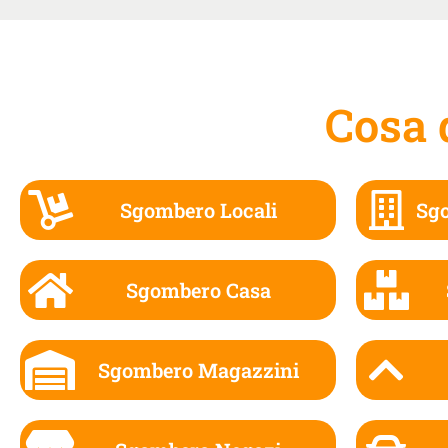
Cosa 
Sgombero Locali
Sg
Sgombero Casa
Sgombero Magazzini