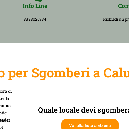
Info Line
Com
3388025734
Richiedi un p
o per Sgomberi a Cal
cora di
er la
eranno
Quale locale devi sgomber
tici.
leader
Vai alla lista ambienti
le