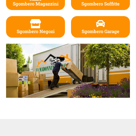
Sgombero Magazzini
Sgombero Soffitte
Sgombero Negozi
Sgombero Garage