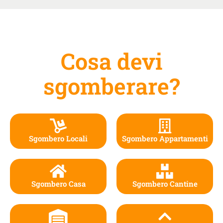
Cosa devi
sgomberare?
Sgombero Locali
Sgombero Appartamenti
Sgombero Casa
Sgombero Cantine