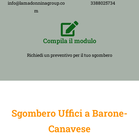
info@lamadonninagroup.co
3388025734
m
Compila il modulo
Richiedi un preventivo per il tuo sgombero
Sgombero Uffici a Barone-
Canavese