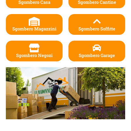
Sgombero Casa
Sgombero Cantine
Sgombero Magazzini
Sgombero Soffitte
Sgombero Negozi
Sgombero Garage