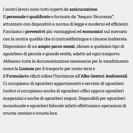
I nostri lavori sono tutti coperti da
assicurazione.
Il
personale
è
qualificato
e formato da “Aequor Sicurezza”,
attrezzato con dispositivi a norma di legge e moderni ed efficienti.
Facciamo i
preventivi
più vantaggiosi ed
economici
sul mercato
con la nostra qualità che ci contraddistingue e rimane inalterata.
Disponiamo di un
ampio parco mezzi
, idoneo a qualsiasi tipo di
sgombero di piccola e grande entità, adatto ad ogni trasporto.
Abbiamo tutta la documentazione necessaria per lo smaltimento
come la
Licenza
per il trasporto per conto terzi e
il
Formulario
rifiuti infine l’Iscrizione all’
Albo Gestori Ambientali
.
Ci occupiamo di sgomberi appartamenti e servizio di sgomberi.
Inoltre ci occupiamo anche di sgomberi uffici oppure sgomberi
magazzini e anche di sgomberi negozi. Disponibili per sgomberi
monolocale e sgomberi bilocale infatti effettuiamo operazioni di
svuota cantine e svuota box.