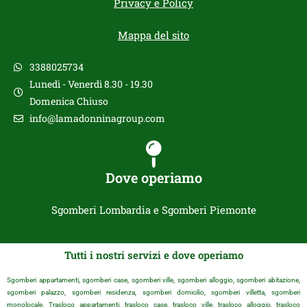
Privacy e Policy
Mappa del sito
3388025734
Lunedì - Venerdì 8.30 - 19.30
Domenica Chiuso
info@lamadonninagroup.com
Dove operiamo
Sgomberi Lombardia e Sgomberi Piemonte
Tutti i nostri servizi e dove operiamo
Sgomberi appartamenti, sgomberi case, sgomberi ville, sgomberi alloggio, sgomberi abitazione,
sgomberi palazzo, sgomberi residenza, sgomberi domicilio, sgomberi villetta, sgomberi
monolocale. Trasloco appartamenti, trasloco case, trasloco ville, trasloco alloggio, trasloco