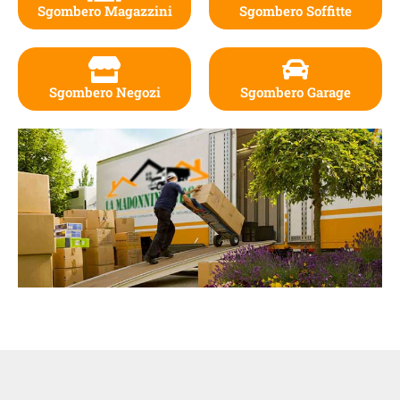
Sgombero Magazzini
Sgombero Soffitte
Sgombero Negozi
Sgombero Garage