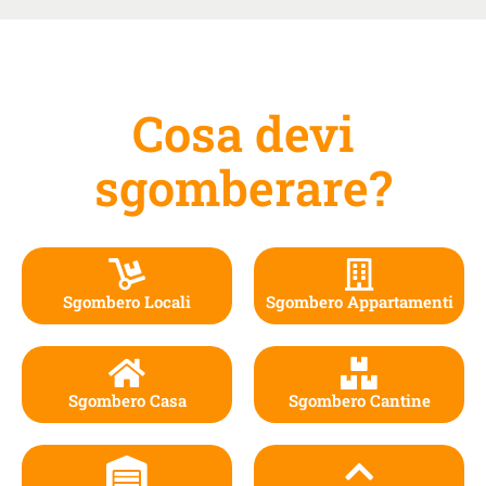
Cosa devi
sgomberare?
Sgombero Locali
Sgombero Appartamenti
Sgombero Casa
Sgombero Cantine